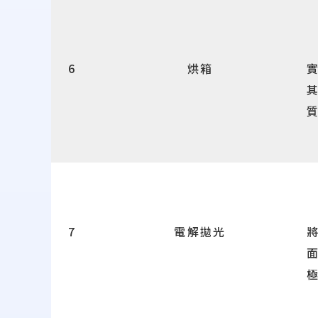
6
烘箱
7
電解拋光