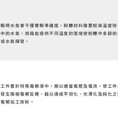
實驗時水氣會干擾實驗準確度，粉體材料需要較高溫度除
其中的水氣，烘箱能提供不同溫度的環境使粉體中多餘的
質或水氣揮發。
將工件置於特殊電解液中，施以適當電壓及電流，使工件
面發生陽極電解反應，藉以達成平坦化、光澤化及鈍化之
極電解加工技術。