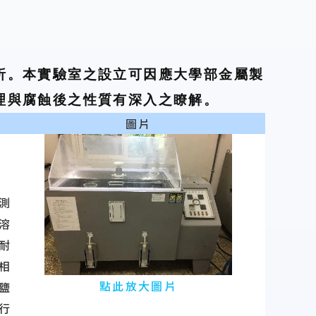
析。本實驗室之設立可因應大學部金屬製
理與腐蝕後之性質有深入之瞭解。
圖片
測
溶
耐
相
點此放大圖片
鹽
行