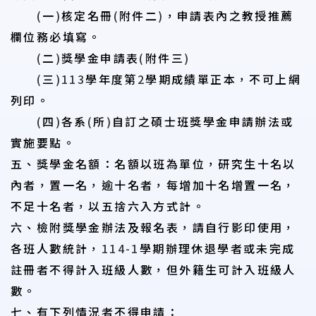
(
一
)
核定名冊
(
附件二
)
，申請表內之教授推薦
欄位務必填寫。
(
二
)
獎學金申請表
(
附件三
)
(
三
)113
學年度第
2
學期成績單正本，不可上網
列印。
(
四
)
各系
(
所
)
自訂之碩士班獎學金申請辦法或
實施要點。
五、獎學金名額：名額以班為單位，研究生十名以
內者，置一名，逾十名者，每增加十
名增置一名，
不足十名者，以五捨六入方式計。
六、檢附獎學金辦法及報名表，請自行影印使用，
各班人數統計，
114-1
學期辦理休退
學者或未完成
註冊者不得計入班級人數，但外籍生可計入班級人
數。
七、有下列情況者不得申請：