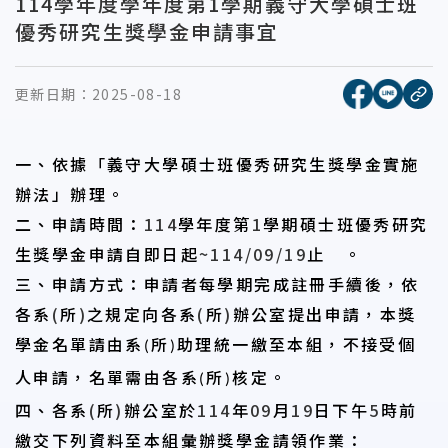
114學年度學年度第1學期義守大學碩士班
優秀研究生獎學金申請事宜
[另開新視窗
[另開
更新日期：
2025-08-18
複
一、依據「義守大學碩士班優秀研究生獎學金實施
辦法」辦理。
二、申請時間：
114
學年度第
1
學期碩士班優秀研究
生獎學金申請自即日起
~114/09/19
止
。
三、申請方式：申請者每學期完成註冊手續後，依
各系
(
所
)
之規定向各系
(
所
)
辦公室提
出申請，本獎
學金名單請由系
所
助理統一繳至本組，不接受個
(
)
人申請，名單需由
各系
所
核定。
(
)
四、各系
(
所
)
辦公室於
114
年
09
月
19
日下午
5
時前
繳交下列資料至本組彙辦獎學金請領作
業：