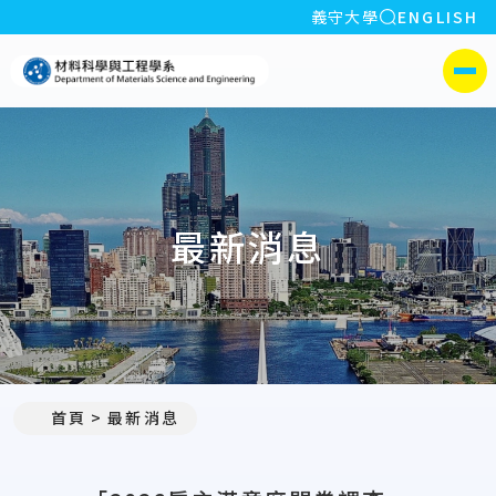
全站搜索
義守大學
ENGLISH
:::
義守大學材料科學與工程學系
側選單
最新消息
:::
首頁
最新消息