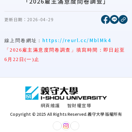
「2026雇主滿意度問卷調查」
[另開新視窗
[另開
更新日期：
2026-04-29
複
https://reurl.cc/MblMk4
線上問卷網址：
「
2026
雇主滿意度問卷調查」填寫時間：即日起至
6
月
22
日
(
一
)
止
:::
網頁維護
智財權宣導
Copyright © 2025 All Rights Reserved.
義守大學 版權所有